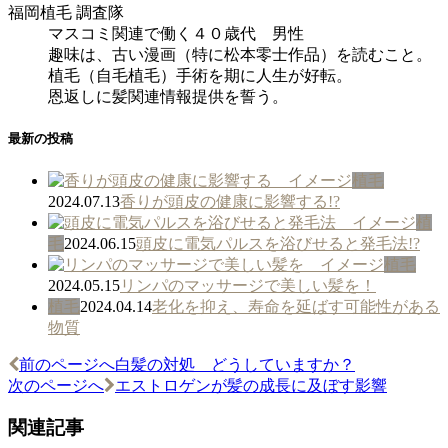
福岡植毛 調査隊
マスコミ関連で働く４０歳代 男性
趣味は、古い漫画（特に松本零士作品）を読むこと。
植毛（自毛植毛）手術を期に人生が好転。
恩返しに髪関連情報提供を誓う。
最新の投稿
植毛
2024.07.13
香りが頭皮の健康に影響する!?
植
毛
2024.06.15
頭皮に電気パルスを浴びせると発毛法!?
植毛
2024.05.15
リンパのマッサージで美しい髪を！
植毛
2024.04.14
老化を抑え、寿命を延ばす可能性がある
物質
前のページへ
白髪の対処 どうしていますか？
投
次のページへ
エストロゲンが髪の成長に及ぼす影響
稿
関連記事
ナ