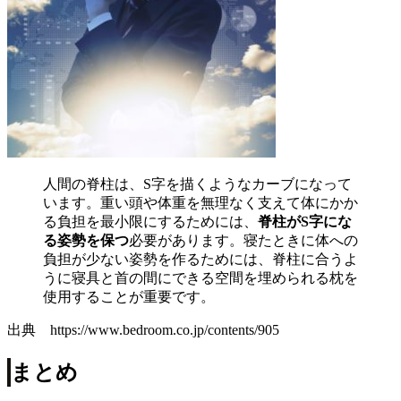
人間の脊柱は、S字を描くようなカーブになって
います。重い頭や体重を無理なく支えて体にかか
る負担を最小限にするためには、
脊柱がS字にな
る姿勢を保つ
必要があります。寝たときに体への
負担が少ない姿勢を作るためには、脊柱に合うよ
うに寝具と首の間にできる空間を埋められる枕を
使用することが重要です。
出典 https://www.bedroom.co.jp/contents/905
まとめ