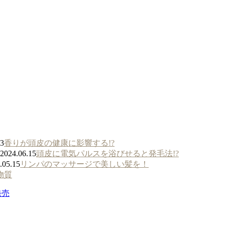
13
香りが頭皮の健康に影響する!?
2024.06.15
頭皮に電気パルスを浴びせると発毛法!?
.05.15
リンパのマッサージで美しい髪を！
物質
発売