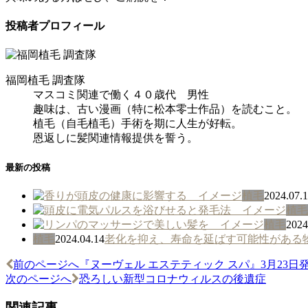
投稿者プロフィール
福岡植毛 調査隊
マスコミ関連で働く４０歳代 男性
趣味は、古い漫画（特に松本零士作品）を読むこと。
植毛（自毛植毛）手術を期に人生が好転。
恩返しに髪関連情報提供を誓う。
最新の投稿
植毛
2024.07.
植毛
植毛
2024
植毛
2024.04.14
老化を抑え、寿命を延ばす可能性がある
前のページへ
『ヌーヴェル エステティック スパ』3月23日
投
次のページへ
恐ろしい新型コロナウィルスの後遺症
稿
関連記事