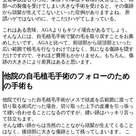
部への裂傷を受けてしまい大きな手術を受けると、その傷跡
から頭髪が生えてこないといった症例がありますよね。 所
謂ハゲではないのに、そこだけハゲてしまっている。
これはある意味、AGAよりもキツイ場合があるでしょう。
そんな人には、自毛植毛手術で髪の毛を取り戻すことをお薦
めしたいです。 AGAと比べて、前頭部から頭頂部といった
広い範囲で植毛を行なうわけではなく、気になる傷跡を隠す
だけですので、それほど費用もかかりません。もちろん、傷
跡の大きさにより差異はあると思います。
他院の自毛植毛手術のフォローのため
の手術も
他院で行なった自毛植毛手術がメスで頭皮を広範囲に渡って
切り取る術式だった場合、切り取った上下の皮膚を引っ張っ
て縫い合わせることになるのですが、縫い跡はハッキリ言っ
て目立ちます。
そんな縫い跡からは当然のことながら頭髪が生えてくること
はなく、後頭部に大きな傷跡として残ってしまいます。 こ