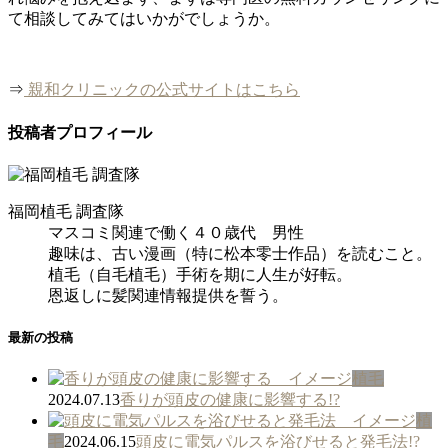
て相談してみてはいかがでしょうか。
⇒
親和クリニックの公式サイトはこちら
投稿者プロフィール
福岡植毛 調査隊
マスコミ関連で働く４０歳代 男性
趣味は、古い漫画（特に松本零士作品）を読むこと。
植毛（自毛植毛）手術を期に人生が好転。
恩返しに髪関連情報提供を誓う。
最新の投稿
植毛
2024.07.13
香りが頭皮の健康に影響する!?
植
毛
2024.06.15
頭皮に電気パルスを浴びせると発毛法!?