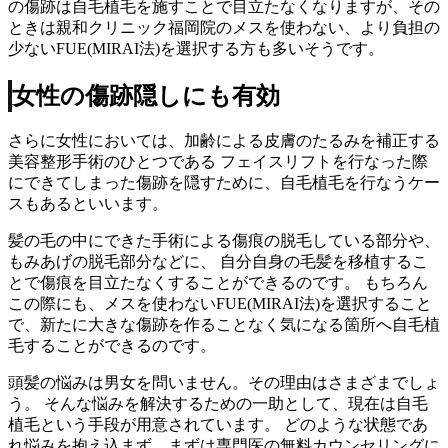
の傷跡は自毛植毛を施すことで目立たなくなりますが、その
ときは親和クリニック福岡院のメスを使わない、より負担の
少ないFUE(MIRAI法)を選択する方も多いそうです。
女性の傷跡隠しにも有効
さらに女性においては、加齢による皮膚のたるみを補正する
美容整形手術のひとつである フェイスリフトを行なった際
にできてしまった傷跡を隠すために、自毛植毛を行なうケー
スもあるといいます。
髪の毛の中にできた手術による傷痕の脱毛している部分や、
もみあげの脱毛部分などに、 自分自身の毛髪を移植するこ
とで傷痕を目立たなくすることができるのです。 もちろん
この際にも、メスを使わないFUE(MIRAI法)を選択すること
で、新たに大きな傷跡を作ることなく気になる箇所へ自毛植
毛することができるのです。
頭髪の悩みは男女を問いません。その理由はさまざまでしょ
う。 そんな悩みを解決するための一助として、現在は自毛
植毛という手段が用意されています。 どのような状態であ
れ悩みを抱え込まず、まずは専門医の無料カウンセリングに