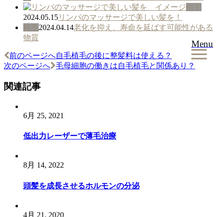
植毛
2024.05.15
リンパのマッサージで美しい髪を！
植毛
2024.04.14
老化を抑え、寿命を延ばす可能性がある
物質
Menu
前のページへ
自毛植毛の後に整髪料は使える？
投
次のページへ
毛母細胞の働きは自毛植毛と関係あり？
稿
関連記事
ナ
ビ
6月 25, 2021
ゲ
ー
低出力レーザーで薄毛治療
シ
ョ
8月 14, 2022
ン
頭髪を成長させるホルモンの分泌
4月 21, 2020