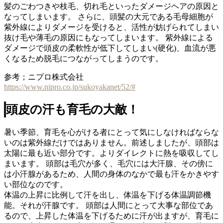
髪のごわつきや枝毛、切れ毛といったダメージヘアの原因と
なってしまいます。 さらに、頭髪の大元である毛母細胞が
紫外線によりダメージを受けると、活性が妨げられてしまい
抜け毛や薄毛の原因にもなってしまいます。 紫外線による
ダメージで頭皮の柔軟性が低下してしまい(硬化)、血流が悪
くなるため脱毛につながってしまうのです。
参考；ニプロ株式会社
https://www.nipro.co.jp/sukoyakanet/52/#
頭皮の汗も育毛の大敵！
暑い季節、育毛を心がける者にとって気にしなければならな
いのは紫外線だけではありません。前述しましたが、頭部は
太陽に最も近い部分です。よりダイレクトに熱を吸収してし
まいます。 頭部は毛穴が多く、毛穴には大汗腺、その傍に
は小汗腺があるため、人間の身体のなかで最も汗をかきやす
い部位なのです。
体温の上昇に比例して汗を出し、体温を下げる体温調節機
能。それが汗腺です。 頭部は人間にとって大事な部位であ
るので、上昇した体温を下げるために汗が出ますが、育毛に