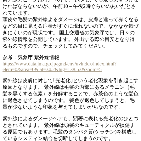
ければならないのが、午前10～午後2時ぐらいのあいだとさ
れています。
頭皮や毛髪の紫外線よるダメージは、皮膚と違って赤くなる
などの目に見える症状がすぐに現れないので、なかなか気づ
きにくいのが現状です。 国土交通省の気象庁では、日々の
紫外線情報を公開しています。 外出する際の目安となり得
るものですので、チェックしてみてください。
参考：気象庁 紫外線情報
https://www.data.jma.go.jp/gmd/env/uvindex/index.html?
elem=0&area=0&lat=34.2&lng=138.53&zoom=5
紫外線は皮膚に対して｢光老化｣という老化現象を引き起こす
原因となります。 紫外線は毛髪の内部にあるメラニン（毛
髪を黒くする色素）を分解することで、赤茶色のような髪色
に退色させてしまうのです。 髪色が退色してしまうと、毛
量が少ないような印象を与えてしまいがちなのです。
紫外線によるダメージヘアも、顕著に表れる光老化のひとつ
とされています。 紫外線は頭髪のキューティクルが損傷す
る原因でもあります。
毛髪のタンパク質(ケラチン)を構成し
ているシスティン結合を切断してしまうのです。