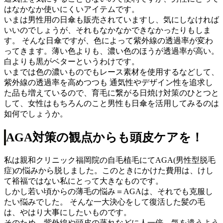
はなかなか使いにくいアイテムです。
いまは男性用の日傘も販売されていますし、気にしなければ
いいのでしょうが、それもなかなかできなかったりもしま
す。 そんな日傘ですが、色によって紫外線の透過率が変わ
ってきます。薄い色よりも、濃い色のほうが透過率が高い。
白よりも黒がベターというわけです。
いまでは色の濃いものでもレース素材を使用するなどして、
紫外線の透過率を高めつつも 通気性やデザイン性を追求し
た品も増えているので、育毛に繋がる日焼け対策のひとつと
して、女性はもちろんのこと男性も日傘を活用してみるのは
如何でしょうか。
AGA対策の観点からも頭皮ケアを！
私は親和クリニック福岡院の自毛植毛にてAGA(男性型脱毛
症)の悩みから脱しました。このときにかけた費用は、けし
て裕福ではない私にとって大きなものです。
しかし若い頃からの薄毛の悩み＝AGAは、それでも克服し
たい悩みでした。 そんな一大決心をして復活した髪の毛
は、やはり大事にしたいものです。
そのため、紫外線や頭皮の蒸れなどに人一倍、気を遣うよう