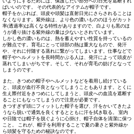
いようにするためには、保護したい部分への日光を遮断すれ
ばいいのです。 その代表的なアイテムが帽子です。
帽子をかぶれば、頭皮や頭髪は直射日光にさらされることは
なくなります。紫外線は、より色の濃いもののほうがカット
率(透過率)は高くなる特性がありますので、白よりも黒のほ
うが通り抜ける紫外線の量は少ないとされています。
しかし色の濃いものは、熱を蓄えやすい性質を持っているの
が難点です。育毛にとって頭部の熱は重大なもので、発汗
や、それに付随する蒸れに繋がってしまいます。仕事などで
帽子やヘルメットを長時間かぶる人は、発汗によって頭皮が
蒸れてしまいがちです。そして、それが育毛の妨げとなって
しまうのです。
また、きつめの帽子やヘルメットなどを着用し続けている
と、頭皮が血行不良となってしまうこともあります。とくに
生え際付近をきつめにしてしまうと、頭皮への血流を遮断す
ることにもなってしまうので注意が必要です。
きつすぎず頭にフィットした帽子を選び、汗をかいてきたよ
うなら脱いで通気を良くするとともに汗を拭き取る。 室内
や日陰では帽子を脱ぐように心掛け、帽子自体を清潔に保つ
こと。 これが、帽子を利用することで夏の暑さと紫外線か
ら頭髪を守るための秘訣なのです。