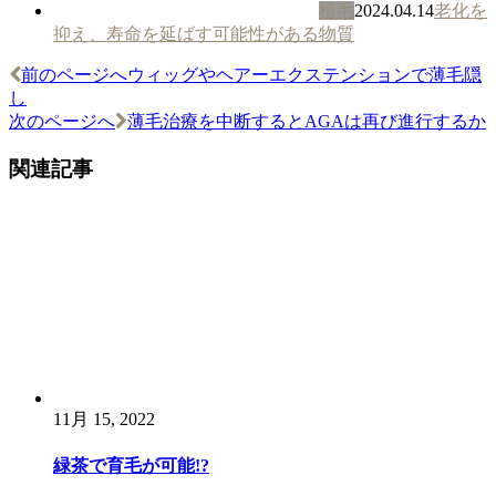
植毛
2024.04.14
老化を
抑え、寿命を延ばす可能性がある物質
前のページへ
ウィッグやヘアーエクステンションで薄毛隠
投
し
稿
次のページへ
薄毛治療を中断するとAGAは再び進行するか
ナ
関連記事
ビ
ゲ
ー
シ
ョ
ン
11月 15, 2022
緑茶で育毛が可能!?