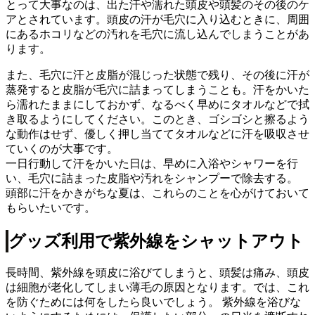
とって大事なのは、出た汗や濡れた頭皮や頭髪のその後のケ
アとされています。頭皮の汗が毛穴に入り込むときに、周囲
にあるホコリなどの汚れを毛穴に流し込んでしまうことがあ
ります。
また、毛穴に汗と皮脂が混じった状態で残り、その後に汗が
蒸発すると皮脂が毛穴に詰まってしまうことも。汗をかいた
ら濡れたままにしておかず、なるべく早めにタオルなどで拭
き取るようにしてください。このとき、ゴシゴシと擦るよう
な動作はせず、優しく押し当ててタオルなどに汗を吸収させ
ていくのが大事です。
一日行動して汗をかいた日は、早めに入浴やシャワーを行
い、毛穴に詰まった皮脂や汚れをシャンプーで除去する。
頭部に汗をかきがちな夏は、これらのことを心がけておいて
もらいたいです。
グッズ利用で紫外線をシャットアウト
長時間、紫外線を頭皮に浴びてしまうと、頭髪は痛み、頭皮
は細胞が老化してしまい薄毛の原因となります。では、これ
を防ぐためには何をしたら良いでしょう。 紫外線を浴びな