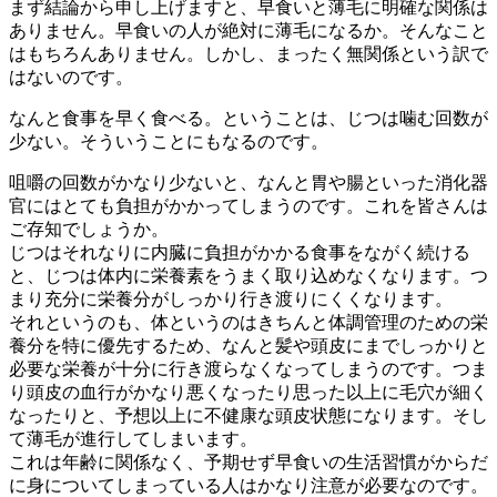
まず結論から申し上げますと、早食いと薄毛に明確な関係は
ありません。早食いの人が絶対に薄毛になるか。そんなこと
はもちろんありません。しかし、まったく無関係という訳で
はないのです。
なんと食事を早く食べる。ということは、じつは噛む回数が
少ない。そういうことにもなるのです。
咀嚼の回数がかなり少ないと、なんと胃や腸といった消化器
官にはとても負担がかかってしまうのです。これを皆さんは
ご存知でしょうか。
じつはそれなりに内臓に負担がかかる食事をながく続ける
と、じつは体内に栄養素をうまく取り込めなくなります。つ
まり充分に栄養分がしっかり行き渡りにくくなります。
それというのも、体というのはきちんと体調管理のための栄
養分を特に優先するため、なんと髪や頭皮にまでしっかりと
必要な栄養が十分に行き渡らなくなってしまうのです。つま
り頭皮の血行がかなり悪くなったり思った以上に毛穴が細く
なったりと、予想以上に不健康な頭皮状態になります。そし
て薄毛が進行してしまいます。
これは年齢に関係なく、予期せず早食いの生活習慣がからだ
に身についてしまっている人はかなり注意が必要なのです。