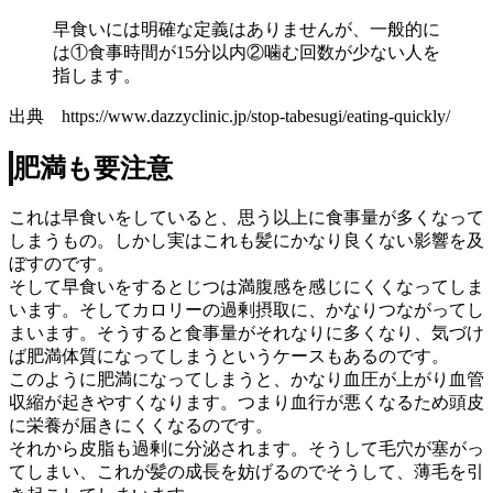
早食いには明確な定義はありませんが、一般的に
は①食事時間が15分以内②噛む回数が少ない人を
指します。
出典 https://www.dazzyclinic.jp/stop-tabesugi/eating-quickly/
肥満も要注意
これは早食いをしていると、思う以上に食事量が多くなって
しまうもの。しかし実はこれも髪にかなり良くない影響を及
ぼすのです。
そして早食いをするとじつは満腹感を感じにくくなってしま
います。そしてカロリーの過剰摂取に、かなりつながってし
まいます。そうすると食事量がそれなりに多くなり、気づけ
ば肥満体質になってしまうというケースもあるのです。
このように肥満になってしまうと、かなり血圧が上がり血管
収縮が起きやすくなります。つまり血行が悪くなるため頭皮
に栄養が届きにくくなるのです。
それから皮脂も過剰に分泌されます。そうして毛穴が塞がっ
てしまい、これが髪の成長を妨げるのでそうして、薄毛を引