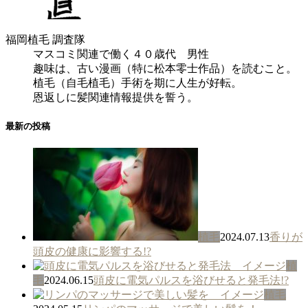
福岡植毛 調査隊
マスコミ関連で働く４０歳代 男性
趣味は、古い漫画（特に松本零士作品）を読むこと。
植毛（自毛植毛）手術を期に人生が好転。
恩返しに髪関連情報提供を誓う。
最新の投稿
植毛
2024.07.13
香りが
頭皮の健康に影響する!?
植
毛
2024.06.15
頭皮に電気パルスを浴びせると発毛法!?
植毛