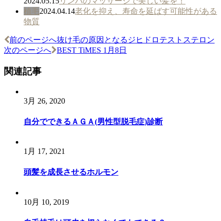
2024.05.15
リンパのマッサージで美しい髪を！
植毛
2024.04.14
老化を抑え、寿命を延ばす可能性がある
物質
前のページへ
抜け毛の原因となるジヒドロテストステロン
投
次のページへ
BEST TiMES 1月8日
稿
関連記事
ナ
ビ
3月 26, 2020
ゲ
ー
自分でできるＡＧＡ(男性型脱毛症)診断
シ
ョ
1月 17, 2021
ン
頭髪を成長させるホルモン
10月 10, 2019