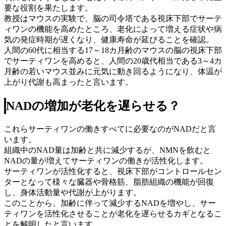
要な役割を果たします。
教授はマウスの実験で、脳の司令塔である視床下部でサーテ
ィワンの機能を高めたところ、老化によって増える症状や病
気の発症時期が遅くなり、健康寿命が延びることを確認。
人間の60代に相当する17～18カ月齢のマウスの脳の視床下部
でサーティワンを高めると、人間の20歳代相当である3～4カ
月齢の若いマウス並みに元気に動き回るようになり、体温が
上がり代謝も高まったと言います。
NADの増加が老化を遅らせる？
これらサーティワンの働きすべてに必要なのがNADだと言
います。
組織中のNAD量は加齢と共に減少するが、NMNを飲むと
NADの量が増えてサーティワンの働きが活性化します。
サーティワンが活性化すると、視床下部がコントロールセン
ターとなって様々な臓器や骨格筋、脂肪組織の機能が回復
し、身体活動量や代謝が上がります。
このことから、加齢に伴って減少するNADを増やし、サー
ティワンを活性化させることが老化を遅らせるカギとなるこ
とを解明したと言います。