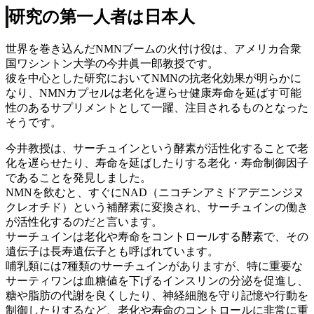
研究の第一人者は日本人
世界を巻き込んだNMNブームの火付け役は、アメリカ合衆
国ワシントン大学の今井眞一郎教授です。
彼を中心とした研究においてNMNの抗老化効果が明らかに
なり、NMNカプセルは老化を遅らせ健康寿命を延ばす可能
性のあるサプリメントとして一躍、注目されるものとなった
そうです。
今井教授は、サーチュインという酵素が活性化することで老
化を遅らせたり、寿命を延ばしたりする老化・寿命制御因子
であることを発見しました。
NMNを飲むと、すぐにNAD（ニコチンアミドアデニンジヌ
クレオチド）という補酵素に変換され、サーチュインの働き
が活性化するのだと言います。
サーチュインは老化や寿命をコントロールする酵素で、その
遺伝子は長寿遺伝子とも呼ばれています。
哺乳類には7種類のサーチュインがありますが、特に重要な
サーティワンは血糖値を下げるインスリンの分泌を促進し、
糖や脂肪の代謝を良くしたり、神経細胞を守り記憶や行動を
制御したりするなど、老化や寿命のコントロールに非常に重