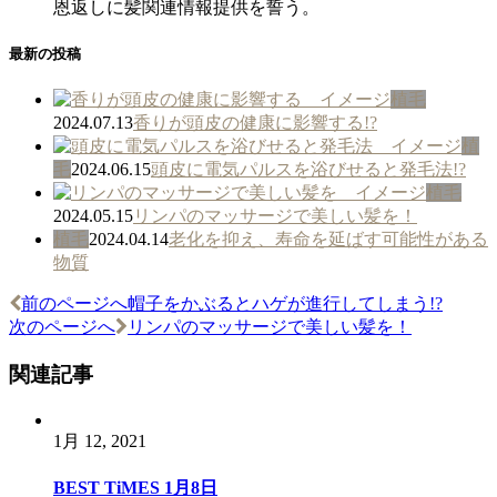
恩返しに髪関連情報提供を誓う。
最新の投稿
植毛
2024.07.13
香りが頭皮の健康に影響する!?
植
毛
2024.06.15
頭皮に電気パルスを浴びせると発毛法!?
植毛
2024.05.15
リンパのマッサージで美しい髪を！
植毛
2024.04.14
老化を抑え、寿命を延ばす可能性がある
物質
前のページへ
帽子をかぶるとハゲが進行してしまう!?
投
次のページへ
リンパのマッサージで美しい髪を！
稿
関連記事
ナ
ビ
1月 12, 2021
ゲ
ー
BEST TiMES 1月8日