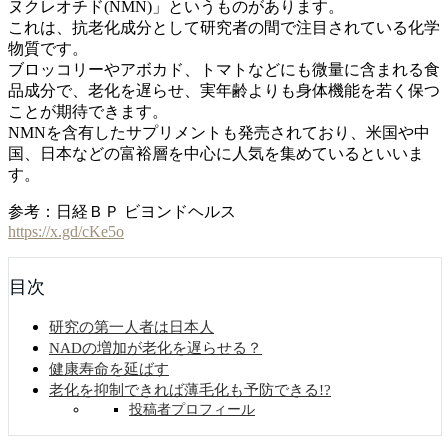
ヌクレオチド(NMN)」というものがあります。
これは、抗老化成分として研究者の間で注目されている化学
物質です。
ブロッコリーやアボカド、トマトなどにも微量に含まれる食
品成分で、老化を遅らせ、実年齢よりも身体機能を若く保つ
ことが期待できます。
NMNを含有したサプリメントも発売されており、米国や中
国、日本などの富裕層を中心に人気を集めているといいま
す。
参考：日経ＢＰ ビヨンドヘルス
https://x.gd/cKe5o
目次
研究の第一人者は日本人
NADの増加が老化を遅らせる？
健康寿命を延ばす
老化を抑制できれば薄毛化も予防できる!?
投稿者プロフィール