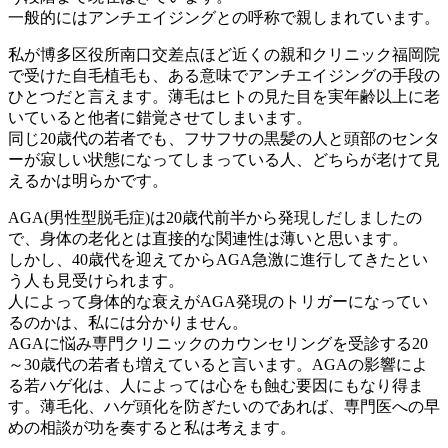
一般的にはアンチエイジングとの呼称で親しまれています。
私が博多区役所南口交差点ほど近くの親和クリニック福岡院
で受けた自毛植毛も、ある意味でアンチエイジングの手段の
ひとつだと言えます。薄毛はヒトの見た目を実年齢以上に老
いていると他者に錯覚させてしまいます。
同じ20歳代の若者でも、フサフサの黒髪の人と頭部のセンタ
ーが寂しい状態になってしまっている人、どちらが老けて見
えるかは明らかです。
AGA(男性型脱毛症)は20歳代前半から発現しだしましたの
で、身体の老化とは直接的な関連性は薄いと思います。
しかし、40歳代を迎えてからAGA急激に進行してきたとい
う人も見受けられます。
人によって身体的な衰えがAGA発現のトリガーになってい
るのかは、私には分かりません。
AGAに悩み専門クリニックのカウンセリングを受診する20
～30歳代の若者も増えていると言います。AGAの影響によ
る若ハゲ化は、人によっては心をも蝕む要因にもなり得ま
す。薄毛化、ハゲ頭化を防ぎたいのであれば、専門医への早
めの相談が功を奏すると私は考えます。